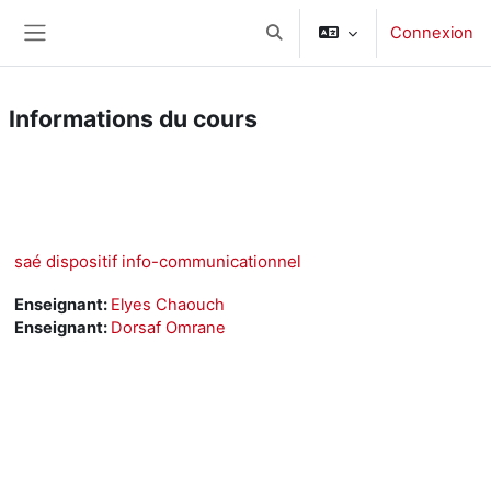
Passer au contenu principal
Connexion
Activer/désactiver la saisie d
Panneau latéral
Informations du cours
Cours
Microsoft Teams
saé dispositif info-communicationnel
Enseignant:
Elyes Chaouch
Enseignant:
Dorsaf Omrane