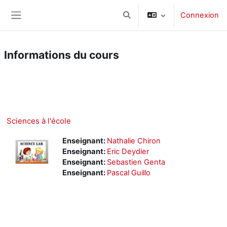
Passer au contenu principal
Connexion
Activer/désactiver la saisie d
Panneau latéral
Informations du cours
Cours
Microsoft Teams
Sciences à l'école
Enseignant:
Nathalie Chiron
Enseignant:
Eric Deydier
Enseignant:
Sebastien Genta
Enseignant:
Pascal Guillo