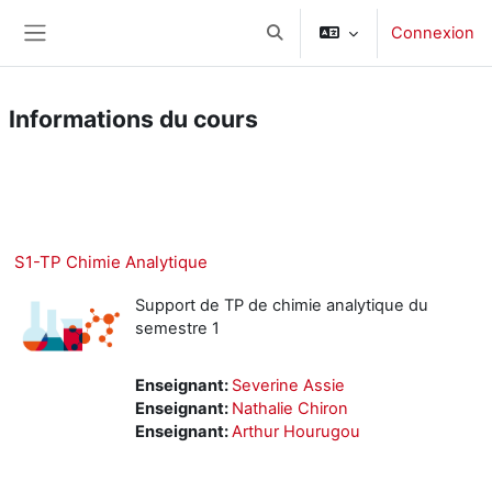
Passer au contenu principal
Connexion
Activer/désactiver la saisie d
Panneau latéral
Informations du cours
Cours
Microsoft Teams
S1-TP Chimie Analytique
Support de TP de chimie analytique du
semestre 1
Enseignant:
Severine Assie
Enseignant:
Nathalie Chiron
Enseignant:
Arthur Hourugou