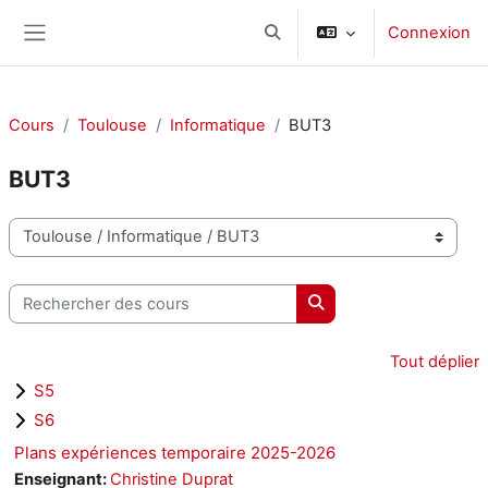
Passer au contenu principal
Connexion
Activer/désactiver la saisie d
Panneau latéral
Cours
Toulouse
Informatique
BUT3
BUT3
Catégories de cours
Rechercher des cours
Rechercher des cours
Tout déplier
S5
S6
Plans expériences temporaire 2025-2026
Enseignant:
Christine Duprat