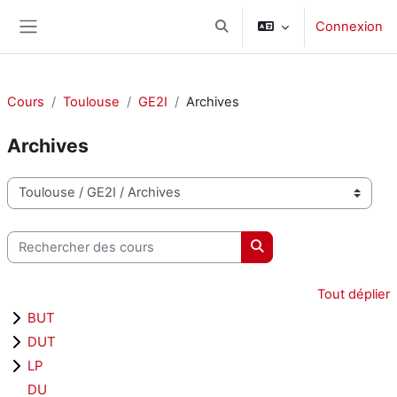
Passer au contenu principal
Connexion
Activer/désactiver la saisie d
Panneau latéral
Cours
Toulouse
GE2I
Archives
Archives
Catégories de cours
Rechercher des cours
Rechercher des cours
Tout déplier
BUT
DUT
LP
DU