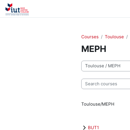
Skip to main content
Home
Recherche de cours
Courses
Toulouse
MEPH
Course categories
Search courses
Toulouse/MEPH
BUT1