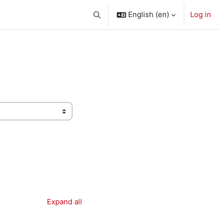
English ‎(en)‎
Log in
Toggle search input
Expand all