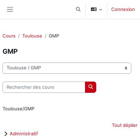
Passer au contenu principal
Connexion
Activer/désactiver la saisie d
Panneau latéral
Cours
Toulouse
GMP
GMP
Catégories de cours
Rechercher des cours
Rechercher des cours
Toulouse/GMP
Tout déplier
Administratif