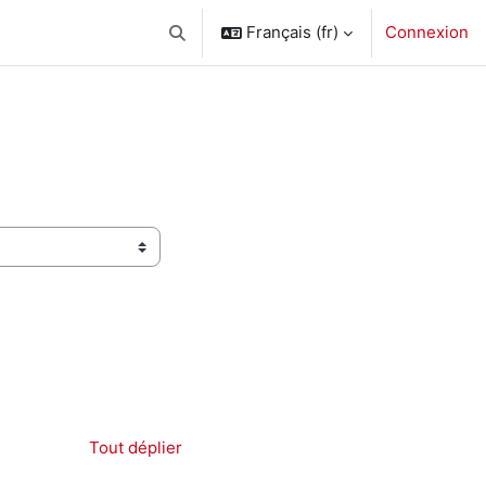
Français ‎(fr)‎
Connexion
Activer/désactiver la saisie de recherche
Tout déplier