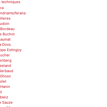
 techniques
ra
ndriantsiferana
illeres
audoin
 Bordeau
e Buchot
haumat
a Dinis
ippe Estingoy
oucher
kenberg
reeland
Gerbaud
 Ghosn
ilet
 Hanin
ld
bleiz
Le Sauze