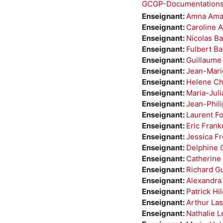
GCGP-Documentations
Enseignant:
Amna Ama
Enseignant:
Caroline A
Enseignant:
Nicolas Ba
Enseignant:
Fulbert B
Enseignant:
Guillaume
Enseignant:
Jean-Mari
Enseignant:
Helene C
Enseignant:
Maria-Juli
Enseignant:
Jean-Phil
Enseignant:
Laurent F
Enseignant:
Eric Fran
Enseignant:
Jessica F
Enseignant:
Delphine 
Enseignant:
Catherine
Enseignant:
Richard Gu
Enseignant:
Alexandra
Enseignant:
Patrick Hi
Enseignant:
Arthur Las
Enseignant:
Nathalie 