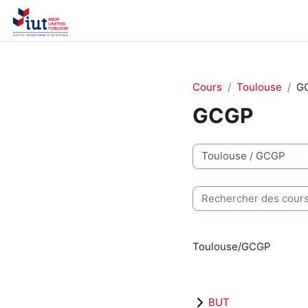
Passer au contenu principal
Accueil
Recherche de cours
Cours
Toulouse
G
GCGP
Catégories de cours
Rechercher des cours
Toulouse/GCGP
BUT