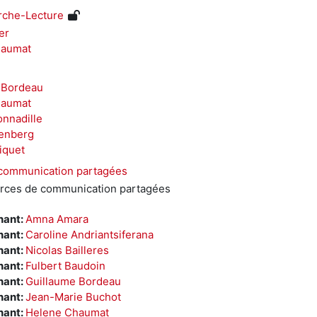
che-Lecture
er
haumat
 Bordeau
haumat
onnadille
kenberg
iquet
communication partagées
rces de communication partagées
nant:
Amna Amara
nant:
Caroline Andriantsiferana
nant:
Nicolas Bailleres
nant:
Fulbert Baudoin
nant:
Guillaume Bordeau
nant:
Jean-Marie Buchot
nant:
Helene Chaumat