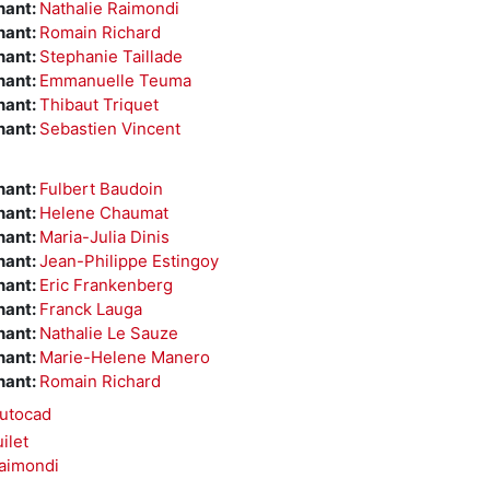
nant:
Nathalie Raimondi
nant:
Romain Richard
nant:
Stephanie Taillade
nant:
Emmanuelle Teuma
nant:
Thibaut Triquet
nant:
Sebastien Vincent
nant:
Fulbert Baudoin
nant:
Helene Chaumat
nant:
Maria-Julia Dinis
nant:
Jean-Philippe Estingoy
nant:
Eric Frankenberg
nant:
Franck Lauga
nant:
Nathalie Le Sauze
nant:
Marie-Helene Manero
nant:
Romain Richard
Autocad
ilet
Raimondi