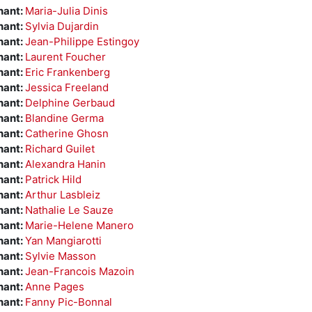
nant:
Maria-Julia Dinis
nant:
Sylvia Dujardin
nant:
Jean-Philippe Estingoy
nant:
Laurent Foucher
nant:
Eric Frankenberg
nant:
Jessica Freeland
nant:
Delphine Gerbaud
nant:
Blandine Germa
nant:
Catherine Ghosn
nant:
Richard Guilet
nant:
Alexandra Hanin
nant:
Patrick Hild
nant:
Arthur Lasbleiz
nant:
Nathalie Le Sauze
nant:
Marie-Helene Manero
nant:
Yan Mangiarotti
nant:
Sylvie Masson
nant:
Jean-Francois Mazoin
nant:
Anne Pages
nant:
Fanny Pic-Bonnal