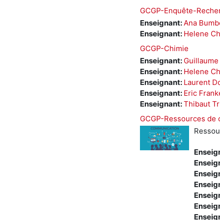
GCGP-Enquête-Recher
Enseignant:
Ana Bumb
Enseignant:
Helene C
GCGP-Chimie
Enseignant:
Guillaume
Enseignant:
Helene C
Enseignant:
Laurent D
Enseignant:
Eric Fran
Enseignant:
Thibaut Tr
GCGP-Ressources de 
Ressou
Enseig
Enseig
Enseig
Enseig
Enseig
Enseig
Enseig