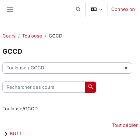
Passer au contenu principal
Connexion
Activer/désactiver la saisie d
Panneau latéral
Cours
Toulouse
GCCD
GCCD
Catégories de cours
Rechercher des cours
Rechercher des cours
Toulouse/GCCD
Tout déplier
BUT1